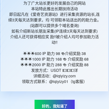
中国香港
为了广大站长更好的发展自己的网站
粤语
本站特此推出长期扶持活动
即日起凡在《爱奇艺资源站》进行采集资源的站长,连
D：
37018985
续3天每天达到要求，均 可领取本站送出的的助力金。
间：
2025-08-16 10:55:57
(站群可以提供多个域名查询)
如有介绍新站长朋友采集(IP连续3天每天达到要求)
介绍人还可获得相应奖 励!!被介绍人均可参加助力活
动!!
🌟🌟🌟600 IP 助力 98 🍻介绍奖励 38
🌟🌟🌟1000 IP 助力 168 🍻 介绍奖励 68
🌟🌟🌟2000 IP 助力 288 🍻 介绍奖励 88
員工HR張、阿久、真真、Even和安哥需要接受為期五個月的
发放方式：USDT 💵💵💵详
六名「真．小四生」波子、美悠、小宇、大家姐、許越和Elly
详细活动：@iqiyizy.com
领取方式联系：@iqiyizy01（tg客服）
在胡鬧與笑聲中互相砥礪和支持，展開人生的一次補課，重新認識
接近尾聲，余暉卻因犯下校規被迫退學，再培訓計劃亦隨之被勒
好的，我知道了