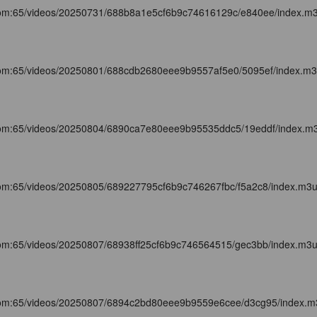
com:65/videos/20250731/688b8a1e5cf6b9c74616129c/e840ee/index.m
com:65/videos/20250801/688cdb2680eee9b9557af5e0/5095ef/index.m
com:65/videos/20250804/6890ca7e80eee9b95535ddc5/19eddf/index.m
com:65/videos/20250805/689227795cf6b9c746267fbc/f5a2c8/index.m3
com:65/videos/20250807/68938ff25cf6b9c746564515/gec3bb/index.m3
com:65/videos/20250807/6894c2bd80eee9b9559e6cee/d3cg95/index.