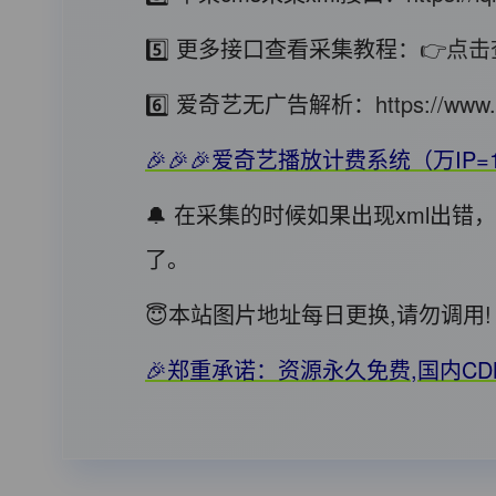
5️⃣ 更多接口查看采集教程：
👉点击
6️⃣ 爱奇艺无广告解析：
https://www.
🎉🎉🎉爱奇艺播放计费系统（万IP=
🔔 在采集的时候如果出现xml出
了。
😇本站图片地址每日更换,请勿调
🎉郑重承诺：资源永久免费,国内C