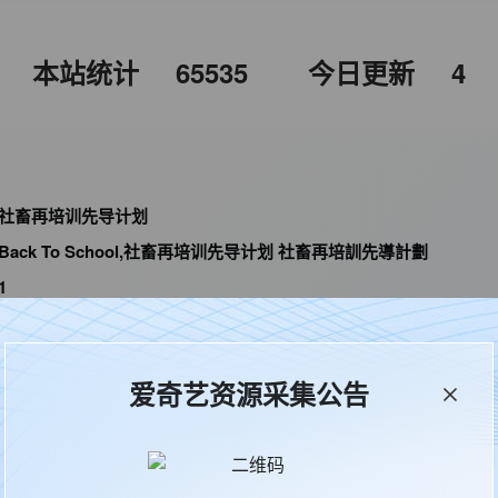
本站统计
65535
今日更新
4
社畜再培训先导计划
Back To School,社畜再培训先导计划 社畜再培訓先導計劃
1
全15集
剧情
爱奇艺资源采集公告
林建祥,廖晋硕
王智德,林宣妤,麦沛东,唐浩然,艾威,高翰文,姜文杰,周祉君,陈安立,栢
2025