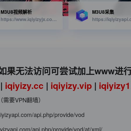
M3U8视频解析
M3U8采集
https://www.iqiyizyjx.com/?url=
如果无法访问可尝试加上www进
|
iqiyizy.cc
|
iqiyizy.vip
|
iqiyizy
（需要VPN翻墙）
iqiyizyapi.com/api.php/provide/vod
qiyizyapi.com/api.php/provide/vod/at/xml/