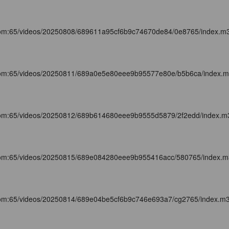
com:65/videos/20250808/689611a95cf6b9c74670de84/0e8765/index.m
com:65/videos/20250811/689a0e5e80eee9b95577e80e/b5b6ca/index.
com:65/videos/20250812/689b614680eee9b9555d5879/2f2edd/index.m
com:65/videos/20250815/689e084280eee9b955416acc/580765/index.
com:65/videos/20250814/689e04be5cf6b9c746e693a7/cg2765/index.m