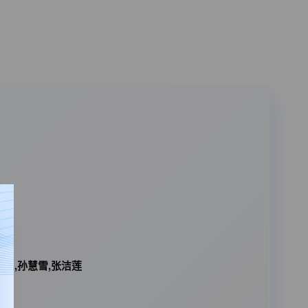
天男,孙慧雪,张洁莲