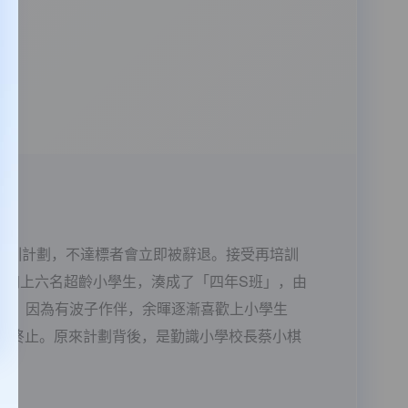
再培訓計劃，不達標者會立即被辭退。接受再培訓
，加上六名超齡小學生，湊成了「四年S班」，由
自己。因為有波子作伴，余暉逐漸喜歡上小學生
令終止。原來計劃背後，是勤識小學校長蔡小棋