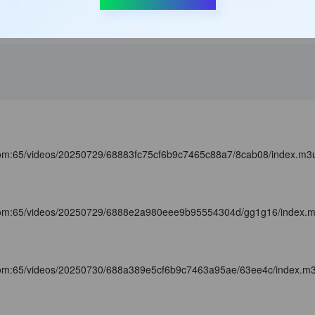
com:65/videos/20250729/68883fc75cf6b9c7465c88a7/8cab08/index.m3
com:65/videos/20250729/6888e2a980eee9b95554304d/gg1g16/index.
com:65/videos/20250730/688a389e5cf6b9c7463a95ae/63ee4c/index.m