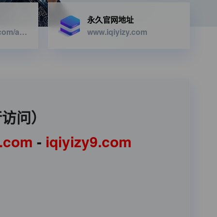
永久官网地址
https://iqiyizyapi.com/api.php/provide/vod/from/snm3u8/at/xml
www.iqiyizy.com
行访问）
1.com
-
iqiyizy9.com