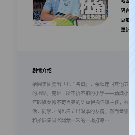
地区：
语言：
豆瓣I
更新时
剧情介绍
拾圓集團發出「死亡名單」，余暉連同其他五名
的地點，竟是一所不折不扣的小學——勤識小學！
年輕貌美卻不苟言笑的Miss伊擔任班主任，
活，同學之間也建立出深厚的友情。然而當學期
和拾圓集團老闆葉一禾的一場打賭⋯