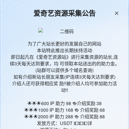
爱奇艺资源采集公告
本站统计
65727
今日更新
6
为了广大站长更好的发展自己的网站
本站特此推出长期扶持活动
影片地区
影
即日起凡在《爱奇艺资源站》进行采集资源的站长,连
续3天每天达到要求，均 可领取本站送出的的助力金。
瑞典
海
(站群可以提供多个域名查询)
如有介绍新站长朋友采集(IP连续3天每天达到要求)
波兰
海
介绍人还可获得相应奖 励!!被介绍人均可参加助力活
动!!
哥伦比亚
海
🌟🌟🌟600 IP 助力 98 🍻介绍奖励 38
🌟🌟🌟1000 IP 助力 168 🍻 介绍奖励 68
马来西亚
海
🌟🌟🌟2000 IP 助力 288 🍻 介绍奖励 88
发放方式：USDT 💵💵💵详
新西兰
海