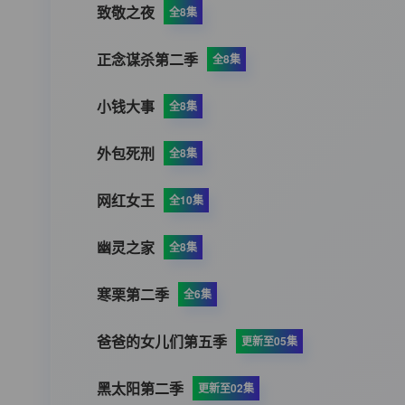
致敬之夜
全8集
正念谋杀第二季
全8集
小钱大事
全8集
外包死刑
全8集
网红女王
全10集
幽灵之家
全8集
寒栗第二季
全6集
爸爸的女儿们第五季
更新至05集
黑太阳第二季
更新至02集