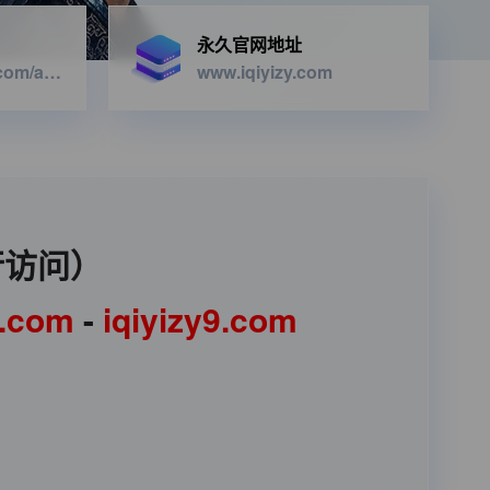
永久官网地址
https://iqiyizyapi.com/api.php/provide/vod/from/snm3u8/at/xml
www.iqiyizy.com
行访问）
1.com
-
iqiyizy9.com