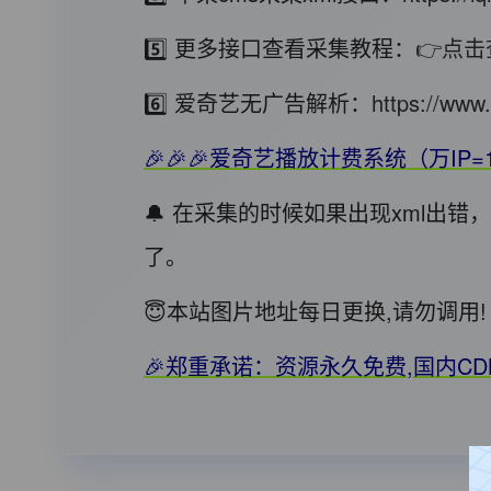
5️⃣ 更多接口查看采集教程：
👉点击
6️⃣ 爱奇艺无广告解析：
https://www.
🎉🎉🎉爱奇艺播放计费系统（万IP=
🔔 在采集的时候如果出现xml出
了。
😇本站图片地址每日更换,请勿调
🎉郑重承诺：资源永久免费,国内C