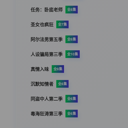
任务：卧底老师
全8集
圣女也疯狂
全7集
阿尔法男第五季
全6集
人设骗局第三季
全10集
真情入味
全8集
沉默知情者
全8集
同盗中人第二季
全6集
毒海狂涛第三季
全6集