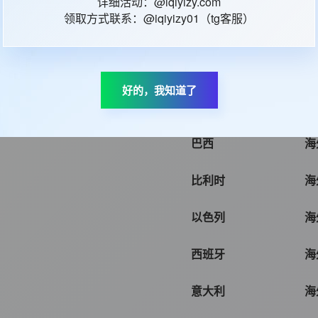
详细活动：@iqiyizy.com
领取方式联系：@iqiyizy01（tg客服）
意大利
海
波兰
海
好的，我知道了
墨西哥
海
巴西
海
比利时
海
以色列
海
西班牙
海
意大利
海