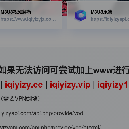
M3U8视频解析
M3U8采集
https://www.iqiyizyjx.com/?url=
如果无法访问可尝试加上www进
|
iqiyizy.cc
|
iqiyizy.vip
|
iqiyizy
（需要VPN翻墙）
iqiyizyapi.com/api.php/provide/vod
qiyizyapi.com/api.php/provide/vod/at/xml/