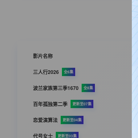
影片名称
三人行2026
全6集
波兰家族第三季1670
全8集
百年孤独第二季
更新至07集
恋爱演算法
更新至04集
代号女士
更新至03集