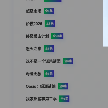
超级市场
全6集
骄傲2026
全8集
终极反击计划
全20集
怒火之拳
全6集
这不是一个谋杀谜团
全6集
母爱无赦
全8集
Oasis：绿洲谜踪
全8集
我家那些事第二季
全6集