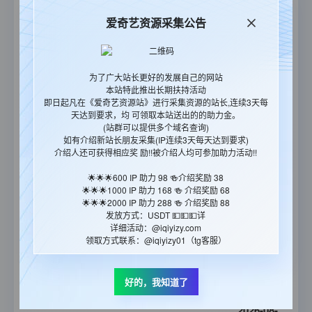
20:13:43
爱奇艺资源采集公告
2026-08-
老公要求我去出轨
07
更新至05集
20:13:08
为了广大站长更好的发展自己的网站
2026-08-
本站特此推出长期扶持活动
人鱼
07
更新至10集
即日起凡在《爱奇艺资源站》进行采集资源的站长,连续3天每
19:56:01
天达到要求，均 可领取本站送出的的助力金。
(站群可以提供多个域名查询)
2026-08-
如有介绍新站长朋友采集(IP连续3天每天达到要求)
介绍人还可获得相应奖 励!!被介绍人均可参加助力活动!!
斗罗大陆Ⅱ绝世唐门
07
更新至165集
19:55:12
🌟🌟🌟600 IP 助力 98 🍻介绍奖励 38
🌟🌟🌟1000 IP 助力 168 🍻 介绍奖励 68
2026-08-
🌟🌟🌟2000 IP 助力 288 🍻 介绍奖励 88
最后孤屋
07
正片
发放方式：USDT 💵💵💵详
19:53:48
详细活动：@iqiyizy.com
领取方式联系：@iqiyizy01（tg客服）
2026-08-
我的荒糖恋爱
07
全12集
好的，我知道了
19:52:37
2026-08-