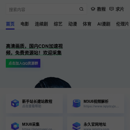
教程
求片
首页
电影
连续剧
综艺
动漫
体育
AI漫剧
伦理片
高清画质，国内CDN加速视
频，免费资源站！欢迎采集
点击加入QQ资源群
新手站长建站教程
M3U8视频解析
点击查看帮助
https://www.iqiyizyjx.com/?url=
M3U8采集
永久官网地址
https://iqiyizyapi.com/api.php/provide/vod/from/snm3u8/at/xml
www.iqiyizy.com