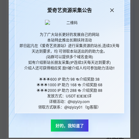
22:45:24
爱奇艺资源采集公告
2026-08-
爱奇艺资源采集公告
马背上的银行
06
更新至06集
22:44:13
为了广大站长更好的发展自己的网站
本站特此推出长期扶持活动
为了广大站长更好的发展自己的网站
2026-08-
即日起凡在《爱奇艺资源站》进行采集资源的站长,连续3天每
本站特此推出长期扶持活动
文豪野犬 汪！第二季
06
更新至06集
天达到要求，均 可领取本站送出的的助力金。
即日起凡在《爱奇艺资源站》进行采集资源的站长,连续3天每
21:45:59
(站群可以提供多个域名查询)
天达到要求，均 可领取本站送出的的助力金。
如有介绍新站长朋友采集(IP连续3天每天达到要求)
(站群可以提供多个域名查询)
介绍人还可获得相应奖 励!!被介绍人均可参加助力活动!!
2026-08-
如有介绍新站长朋友采集(IP连续3天每天达到要求)
介绍人还可获得相应奖 励!!被介绍人均可参加助力活动!!
令和的斑小姐
06
更新至06集
🌟🌟🌟600 IP 助力 98 🍻介绍奖励 38
21:44:15
🌟🌟🌟1000 IP 助力 168 🍻 介绍奖励 68
🌟🌟🌟600 IP 助力 98 🍻介绍奖励 38
🌟🌟🌟2000 IP 助力 288 🍻 介绍奖励 88
🌟🌟🌟1000 IP 助力 168 🍻 介绍奖励 68
2026-08-
发放方式：USDT 💵💵💵详
🌟🌟🌟2000 IP 助力 288 🍻 介绍奖励 88
今晚也要和连环杀手约会
06
更新至06集
细活动：@xxxx.com
发放方式：USDT 💵💵💵详
21:43:42
领取方式联系：@xxxxxx
详细活动：@iqiyizy.com
领取方式联系：@iqiyizy01（tg客服）
2026-08-
罪与爱
06
好的，我知道了
全10集
好的，我知道了
21:06:16
2026-08-