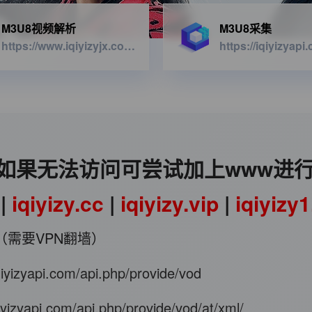
M3U8视频解析
M3U8采集
https://www.iqiyizyjx.com/?url=
如果无法访问可尝试加上www进
|
iqiyizy.cc
|
iqiyizy.vip
|
iqiyizy
（需要VPN翻墙）
iqiyizyapi.com/api.php/provide/vod
qiyizyapi.com/api.php/provide/vod/at/xml/