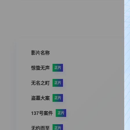
影片名称
惊蛰无声
正片
无名之町
正片
盗墓大案
正片
137号案件
正片
无约而至
正片