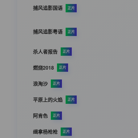
捕风追影国语
正片
捕风追影粤语
正片
杀人者报告
正片
燃烧2018
正片
浪淘沙
正片
平原上的火焰
正片
阿肯色
正片
缉拿杨枪枪
正片