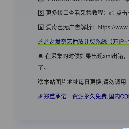
5️⃣ 更多接口查看采集教程：
👉点击
6️⃣ 爱奇艺无广告解析：
https://www.
🎉🎉🎉爱奇艺播放计费系统（万IP=
🔔 在采集的时候如果出现xml出
了。
😇本站图片地址每日更换,请勿调
🎉郑重承诺：资源永久免费,国内C