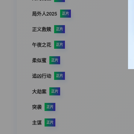
局外人2025
正片
正义救赎
正片
午夜之花
正片
柔似蜜
正片
追凶行动
正片
大劫案
正片
突袭
正片
主谋
正片