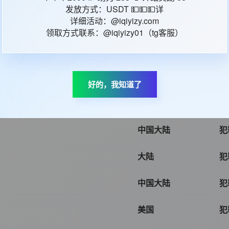
发放方式：USDT 💵💵💵详
详细活动：@iqiyizy.com
法国
犯
领取方式联系：@iqiyizy01（tg客服）
中国大陆
犯
日本
犯
好的，我知道了
美国
犯
中国大陆
犯
大陆
犯
中国大陆
犯
美国
犯