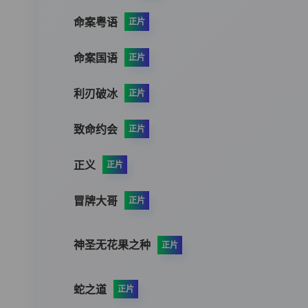
命案粤语
正片
命案国语
正片
利刃破冰
正片
致命约会
正片
正义
正片
冒牌大哥
正片
神圣无花果之种
正片
蛇之道
正片