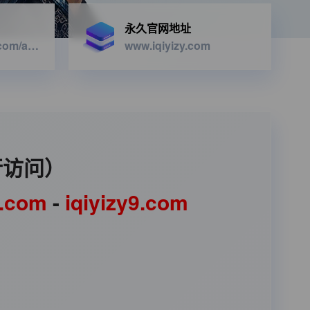
永久官网地址
https://iqiyizyapi.com/api.php/provide/vod/from/snm3u8/at/xml
www.iqiyizy.com
行访问）
1.com
-
iqiyizy9.com