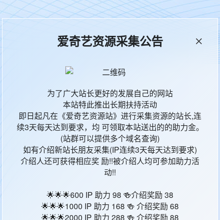
本站统计
65636
今日更新
0
爱奇艺资源采集公告
影片地区
影
为了广大站长更好的发展自己的网站
本站特此推出长期扶持活动
中国大陆
犯
即日起凡在《爱奇艺资源站》进行采集资源的站长,连
续3天每天达到要求，均 可领取本站送出的的助力金。
(站群可以提供多个域名查询)
日本
犯
如有介绍新站长朋友采集(IP连续3天每天达到要求)
介绍人还可获得相应奖 励!!被介绍人均可参加助力活
中国大陆
犯
动!!
法国
犯
🌟🌟🌟600 IP 助力 98 🍻介绍奖励 38
🌟🌟🌟1000 IP 助力 168 🍻 介绍奖励 68
中国大陆
犯
🌟🌟🌟2000 IP 助力 288 🍻 介绍奖励 88