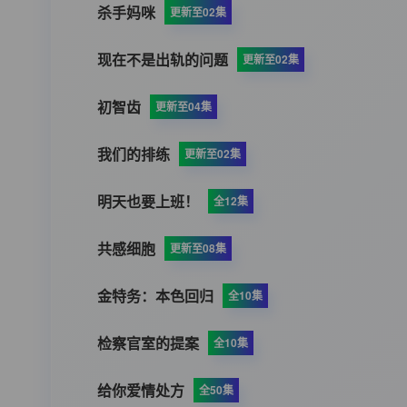
杀手妈咪
更新至02集
现在不是出轨的问题
更新至02集
初智齿
更新至04集
我们的排练
更新至02集
明天也要上班！
全12集
共感细胞
更新至08集
金特务：本色回归
全10集
检察官室的提案
全10集
给你爱情处方
全50集