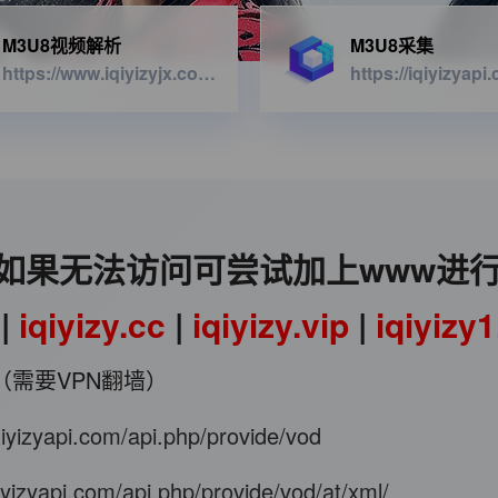
M3U8视频解析
M3U8采集
https://www.iqiyizyjx.com/?url=
如果无法访问可尝试加上www进
|
iqiyizy.cc
|
iqiyizy.vip
|
iqiyizy
（需要VPN翻墙）
iqiyizyapi.com/api.php/provide/vod
qiyizyapi.com/api.php/provide/vod/at/xml/