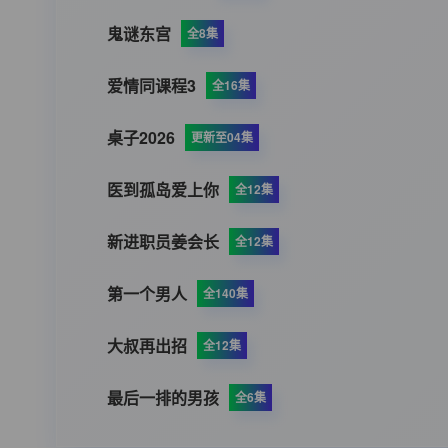
鬼谜东宫
全8集
爱情同课程3
全16集
桌子2026
更新至04集
医到孤岛爱上你
全12集
新进职员姜会长
全12集
第一个男人
全140集
大叔再出招
全12集
最后一排的男孩
全6集