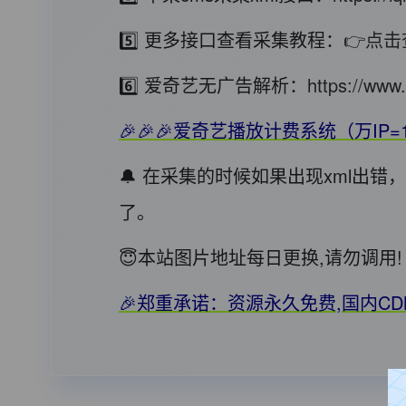
5️⃣ 更多接口查看采集教程：
👉点击
6️⃣ 爱奇艺无广告解析：
https://www.
🎉🎉🎉爱奇艺播放计费系统（万IP=
🔔 在采集的时候如果出现xml出
了。
😇本站图片地址每日更换,请勿调
🎉郑重承诺：资源永久免费,国内C