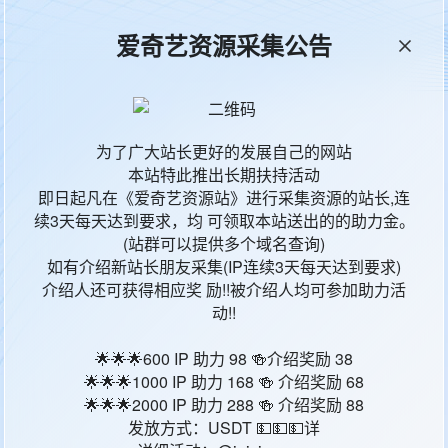
爱奇艺资源采集公告
本站统计
65474
今日更新
65
为了广大站长更好的发展自己的网站
本站特此推出长期扶持活动
影片地区
影
即日起凡在《爱奇艺资源站》进行采集资源的站长,连
续3天每天达到要求，均 可领取本站送出的的助力金。
韩国
韩
(站群可以提供多个域名查询)
如有介绍新站长朋友采集(IP连续3天每天达到要求)
韩国
韩
介绍人还可获得相应奖 励!!被介绍人均可参加助力活
动!!
韩国
韩
🌟🌟🌟600 IP 助力 98 🍻介绍奖励 38
🌟🌟🌟1000 IP 助力 168 🍻 介绍奖励 68
韩国
韩
🌟🌟🌟2000 IP 助力 288 🍻 介绍奖励 88
发放方式：USDT 💵💵💵详
韩国
韩