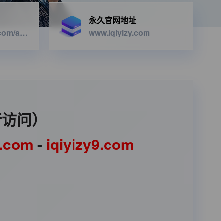
永久官网地址
https://iqiyizyapi.com/api.php/provide/vod/from/snm3u8/at/xml
www.iqiyizy.com
行访问）
1.com
-
iqiyizy9.com