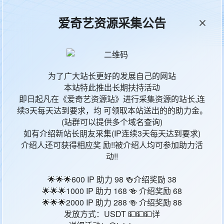
爱奇艺资源采集公告
本站统计
65535
今日更新
4
为了广大站长更好的发展自己的网站
本站特此推出长期扶持活动
影片地区
影
即日起凡在《爱奇艺资源站》进行采集资源的站长,连
续3天每天达到要求，均 可领取本站送出的的助力金。
中国大陆
大
(站群可以提供多个域名查询)
如有介绍新站长朋友采集(IP连续3天每天达到要求)
中国大陆
大
介绍人还可获得相应奖 励!!被介绍人均可参加助力活
动!!
中国大陆
大
🌟🌟🌟600 IP 助力 98 🍻介绍奖励 38
🌟🌟🌟1000 IP 助力 168 🍻 介绍奖励 68
中国大陆
大
🌟🌟🌟2000 IP 助力 288 🍻 介绍奖励 88
发放方式：USDT 💵💵💵详
中国大陆
大