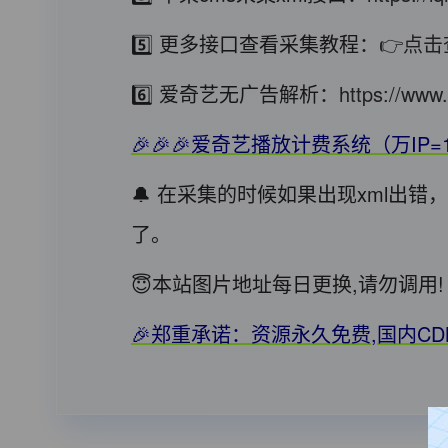
5️⃣ 更多接口查看采集教程：
👉点击
6️⃣ 爱奇艺无广告解析：
https://www.
🎉🎉🎉爱奇艺播放计费系统（万IP=
🔔 在采集的时候如果出现xml出
了。
😇本站图片地址每日更换,请勿调
🎉郑重承诺：资源永久免费,国内C