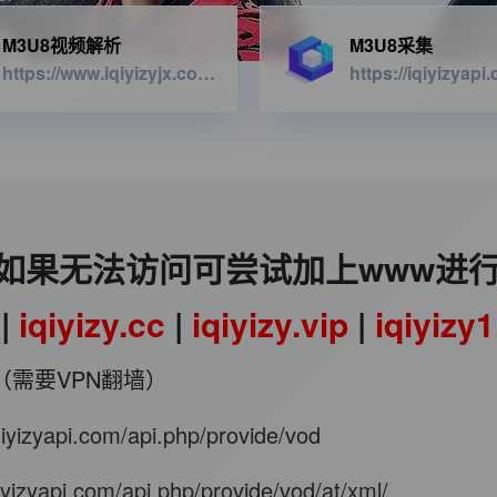
M3U8视频解析
M3U8采集
https://www.iqiyizyjx.com/?url=
如果无法访问可尝试加上www进
|
iqiyizy.cc
|
iqiyizy.vip
|
iqiyizy
（需要VPN翻墙）
iqiyizyapi.com/api.php/provide/vod
qiyizyapi.com/api.php/provide/vod/at/xml/