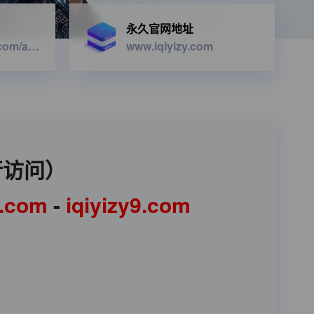
永久官网地址
https://iqiyizyapi.com/api.php/provide/vod/from/snm3u8/at/xml
www.iqiyizy.com
行访问）
1.com
-
iqiyizy9.com