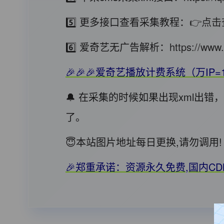
5️⃣ 更多接口查看采集教程：
👉点击
6️⃣ 爱奇艺无广告解析：
https://www.
🎉🎉🎉爱奇艺播放计费系统（万IP=
🔔 在采集的时候如果出现xml出
了。
😇本站图片地址每日更换,请勿调
🎉郑重承诺：资源永久免费,国内C