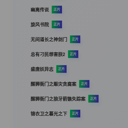
幽离传说
正片
旋风书院
正片
无间道长之神剑门
正片
总有刁民想害朕2
正片
盛唐妖异志
正片
醒狮衙门之赈灾贪腐案
正片
醒狮衙门之狼牙箭镞失踪案
正片
锦衣卫之暮光之下
正片