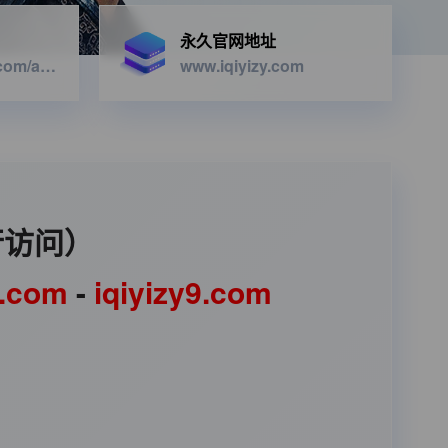
永久官网地址
https://iqiyizyapi.com/api.php/provide/vod/from/snm3u8/at/xml
www.iqiyizy.com
行访问）
1.com
-
iqiyizy9.com