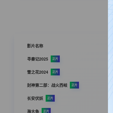
影片名称
寻秦记2025
正片
雪之花2024
正片
封神第二部：战火西岐
正片
长安伏妖
正片
海大鱼
正片