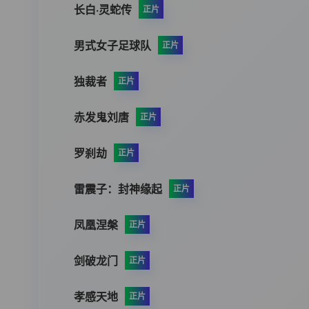
长白·灵蛇传
正片
男式女子足球队
正片
独裁者
正片
赤发鬼刘唐
正片
罗刹劫
正片
雷震子：封神缘起
正片
凤凰涅槃
正片
剑破龙门
正片
孝感天地
正片