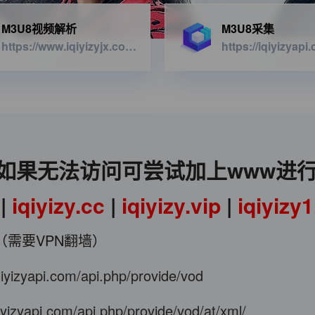
M3U8视频解析
M3U8采集
https://www.iqiyizyjx.com/?url=
如果无法访问可尝试加上www进
|
iqiyizy.cc
|
iqiyizy.vip
|
iqiyizy
（需要VPN翻墙）
iqiyizyapi.com/api.php/provide/vod
qiyizyapi.com/api.php/provide/vod/at/xml/