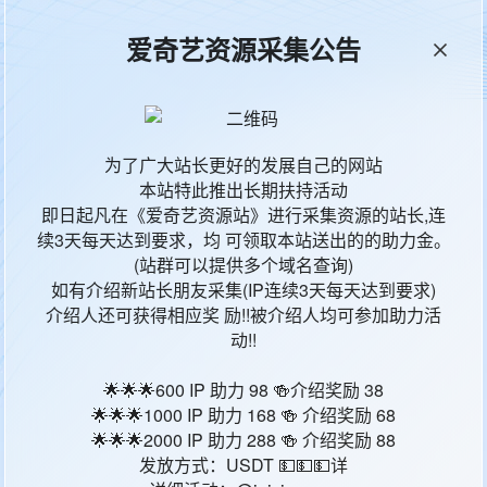
爱奇艺资源采集公告
本站统计
65542
今日更新
90
为了广大站长更好的发展自己的网站
本站特此推出长期扶持活动
影片地区
影
即日起凡在《爱奇艺资源站》进行采集资源的站长,连
续3天每天达到要求，均 可领取本站送出的的助力金。
中国香港
古
(站群可以提供多个域名查询)
如有介绍新站长朋友采集(IP连续3天每天达到要求)
日本
古
介绍人还可获得相应奖 励!!被介绍人均可参加助力活
动!!
中国大陆
古
🌟🌟🌟600 IP 助力 98 🍻介绍奖励 38
🌟🌟🌟1000 IP 助力 168 🍻 介绍奖励 68
中国大陆
古
🌟🌟🌟2000 IP 助力 288 🍻 介绍奖励 88
发放方式：USDT 💵💵💵详
中国大陆
古