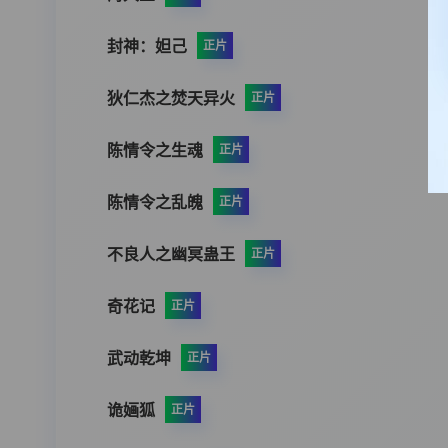
封神：妲己
正片
狄仁杰之焚天异火
正片
陈情令之生魂
正片
陈情令之乱魄
正片
不良人之幽冥蛊王
正片
奇花记
正片
武动乾坤
正片
诡婳狐
正片