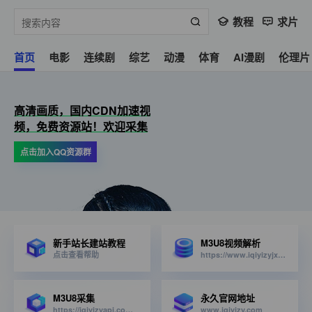
教程
求片
首页
电影
连续剧
综艺
动漫
体育
AI漫剧
伦理片
高清画质，国内CDN加速视
频，免费资源站！欢迎采集
点击加入QQ资源群
新手站长建站教程
M3U8视频解析
点击查看帮助
https://www.iqiyizyjx.com/?url=
M3U8采集
永久官网地址
https://iqiyizyapi.com/api.php/provide/vod/from/snm3u8/at/xml
www.iqiyizy.com