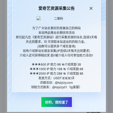
21:43:03
爱奇艺资源采集公告
2026-07-
聪明镇
28
全10集
17:36:07
为了广大站长更好的发展自己的网站
2026-07-
本站特此推出长期扶持活动
炽热的他
09
全8集
即日起凡在《爱奇艺资源站》进行采集资源的站长,连续3天每
20:40:40
天达到要求，均 可领取本站送出的的助力金。
(站群可以提供多个域名查询)
2026-06-
如有介绍新站长朋友采集(IP连续3天每天达到要求)
介绍人还可获得相应奖 励!!被介绍人均可参加助力活动!!
欠你的那场婚礼
21
全10集
11:19:42
🌟🌟🌟600 IP 助力 98 🍻介绍奖励 38
🌟🌟🌟1000 IP 助力 168 🍻 介绍奖励 68
2026-06-
🌟🌟🌟2000 IP 助力 288 🍻 介绍奖励 88
男公馆
13
全10集
发放方式：USDT 💵💵💵详
11:15:28
详细活动：@iqiyizy.com
领取方式联系：@iqiyizy01（tg客服）
2026-06-
多情刀客无情刀之回旋刀
12
全16集
好的，我知道了
11:49:41
2026-06-