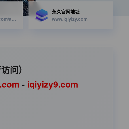
永久官网地址
https://iqiyizyapi.com/api.php/provide/vod/from/snm3u8/at/xml
www.iqiyizy.com
行访问）
1.com
-
iqiyizy9.com