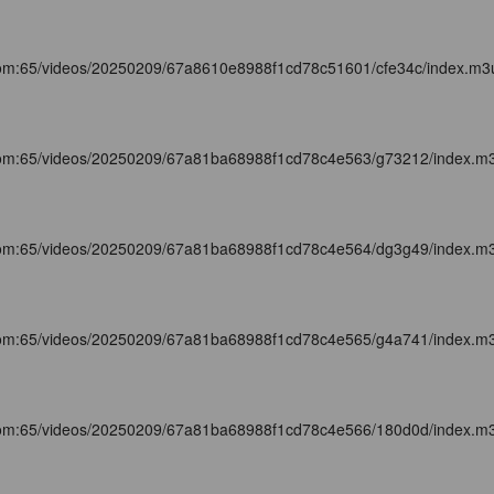
com:65/videos/20250209/67a8610e8988f1cd78c51601/cfe34c/index.m3
com:65/videos/20250209/67a81ba68988f1cd78c4e563/g73212/index.m
com:65/videos/20250209/67a81ba68988f1cd78c4e564/dg3g49/index.m
com:65/videos/20250209/67a81ba68988f1cd78c4e565/g4a741/index.m
com:65/videos/20250209/67a81ba68988f1cd78c4e566/180d0d/index.m