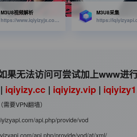
M3U8视频解析
M3U8采集
https://www.iqiyizyjx.com/?url=
如果无法访问可尝试加上www进
|
iqiyizy.cc
|
iqiyizy.vip
|
iqiyizy
（需要VPN翻墙）
iqiyizyapi.com/api.php/provide/vod
qiyizyapi.com/api.php/provide/vod/at/xml/