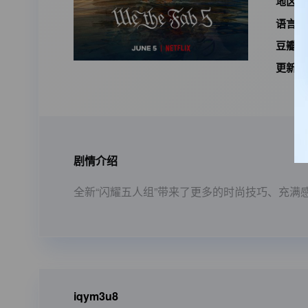
地区：
语言：
豆瓣I
更新时
剧情介绍
全新“闪耀五人组”带来了更多的时尚技巧、充
iqym3u8