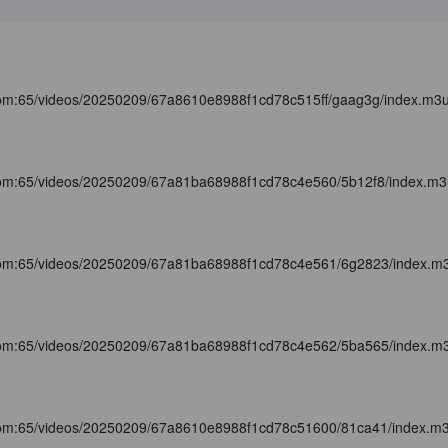
com:65/videos/20250209/67a8610e8988f1cd78c515ff/gaag3g/index.m3
com:65/videos/20250209/67a81ba68988f1cd78c4e560/5b12f8/index.m
com:65/videos/20250209/67a81ba68988f1cd78c4e561/6g2823/index.m
com:65/videos/20250209/67a81ba68988f1cd78c4e562/5ba565/index.m
com:65/videos/20250209/67a8610e8988f1cd78c51600/81ca41/index.m