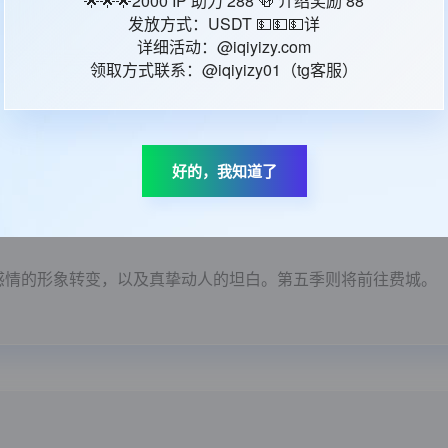
🌟🌟🌟2000 IP 助力 288 🍻 介绍奖励 88
美国
发放方式：USDT 💵💵💵详
英语
详细活动：@iqiyizy.com
D：
34437886
领取方式联系：@iqiyizy01（tg客服）
间：
2024-09-12 00:15:27
好的，我知道了
满感情的形象转变，以及真挚动人的坦白。第五季则将前往费城。