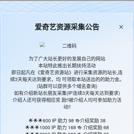
本站统计
65636
今日更新
0
爱奇艺资源采集公告
粉雄救兵第五季
为了广大站长更好的发展自己的网站
本站特此推出长期扶持活动
Queer Eye Season 5
即日起凡在《爱奇艺资源站》进行采集资源的站长,连
1
续3天每天达到要求，均 可领取本站送出的的助力金。
(站群可以提供多个域名查询)
全10期
如有介绍新站长朋友采集(IP连续3天每天达到要求)
真人秀
介绍人还可获得相应奖 励!!被介绍人均可参加助力活
暂无
动!!
安东尼·波罗夫斯基,鲍比·伯克,卡拉莫·布朗,谭·法郎士,乔纳森·凡·奈斯
🌟🌟🌟600 IP 助力 98 🍻介绍奖励 38
2020
🌟🌟🌟1000 IP 助力 168 🍻 介绍奖励 68