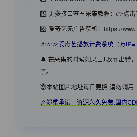
5️⃣ 更多接口查看采集教程：
👉点击
6️⃣ 爱奇艺无广告解析：
https://www.
🎉🎉🎉爱奇艺播放计费系统（万IP=
🔔 在采集的时候如果出现xml出
了。
😇本站图片地址每日更换,请勿调
🎉郑重承诺：资源永久免费,国内C