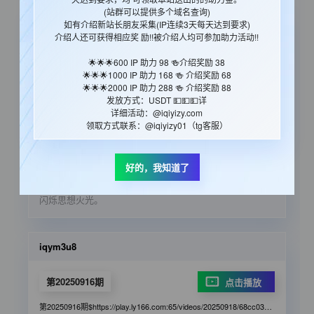
(站群可以提供多个域名查询)
如有介绍新站长朋友采集(IP连续3天每天达到要求)
片名：
圆桌派第八季
介绍人还可获得相应奖 励!!被介绍人均可参加助力活动!!
类型：
脱口秀
🌟🌟🌟600 IP 助力 98 🍻介绍奖励 38
年代：
2025
🌟🌟🌟1000 IP 助力 168 🍻 介绍奖励 68
地区：
中国大陆
🌟🌟🌟2000 IP 助力 288 🍻 介绍奖励 88
发放方式：USDT 💵💵💵详
语言：
汉语普通话
详细活动：@iqiyizy.com
更新时间：
2025-12-09 18:48:28
领取方式联系：@iqiyizy01（tg客服）
《圆桌派》第八季2025年重磅回归。节目继续营造畅所欲
好的，我知道了
言的轻松氛围，还原日常生活场景中的即兴聊天，众多文
化嘉宾齐聚一桌，在谈笑风生中妙语连珠，在娓娓道来里
闪烁思想火光。
iqym3u8
第20250916期
点击播放
第20250916期$https://play.ly166.com:65/videos/20250918/68cc034580eee9b9555008d5/e86b96/index.m3u8