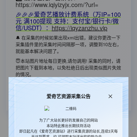
https://www.iqiyizyjx.com/?url=
🎉🎉🎉爱奇艺播放计费系统（万IP=100
元 满100提现 支持：支付宝/银行卡/微
信/USDT）：
https://iqyzanzhu.vip
🔔 在采集的时候如果出现xml出错，建议你更改一下
采集插件里的采集时间间隔那一项，调整到10左右，
就能基本解决问题了。
😇本站图片地址每日更换,请勿调用! 采集的同时，请
把图片下载到本地，以免杜绝日后出现类似图片失效
的情况。
🎉郑重承诺：资源永久免费,国内CDN
加速永久免费的资源站(承诺绝不影响
爱奇艺资源采集公告
用户体验)
为了广大站长更好的发展自己的网站
本站特此推出长期扶持活动
本站统计
65636
今日更新
0
即日起凡在《爱奇艺资源站》进行采集资源的站长,连续3天每
天达到要求，均 可领取本站送出的的助力金。