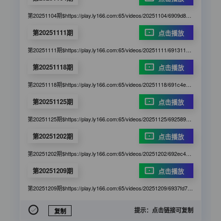
第20251104期$https://play.ly166.com:65/videos/20251104/6909d87f5cf6b9c7463934c1/3c7c3b/index.m3u8
第20251111期
点击播放
第20251111期$https://play.ly166.com:65/videos/20251111/6913111f5cf6b9c7467c28f1/dd539c/index.m3u8
第20251118期
点击播放
第20251118期$https://play.ly166.com:65/videos/20251118/691c4e6f80eee9b9558aeb7f/83ag1d/index.m3u8
第20251125期
点击播放
第20251125期$https://play.ly166.com:65/videos/20251125/692589665cf6b9c7466f1d88/64ddfb/index.m3u8
第20251202期
点击播放
第20251202期$https://play.ly166.com:65/videos/20251202/692ec45f5cf6b9c746c206a7/9g1628/index.m3u8
第20251209期
点击播放
第20251209期$https://play.ly166.com:65/videos/20251209/6937fd775cf6b9c746771e7d/d8b9e7/index.m3u8
提示：点击链接可复制
复制